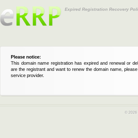
Expired Registration Recovery Pol
Please notice:
Bitte beachten Sie:
This domain name registration has expired and renewal or dele
Diese Domainregistrierung ist abgelaufen und die Verläng
are the registrant and want to renew the domain name, please 
Domain stehen an. Wenn Sie der Registrant sind und di
service provider.
verlängern möchten, kontaktieren Sie bitte Ihren Service-Provid
© 2026